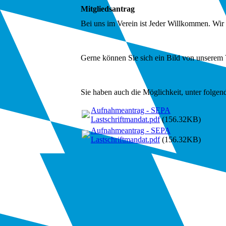
Mitgliedsantrag
Bei uns im Verein ist Jeder Willkommen. Wir
Gerne können Sie sich ein Bild von unserem 
Sie haben auch die Möglichkeit, unter folge
Aufnahmeantrag - SEPA
Lastschriftmandat.pdf
(156.32KB)
Aufnahmeantrag - SEPA
Lastschriftmandat.pdf
(156.32KB)