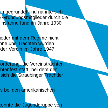
ten gegründet und nannte sich
e Gründungsmitglieder durch die
einsfahne fand im Jahre 1930
glieder mit dem Regime nicht
ahne und Trachten wurden
 der Verein im Jahre
1947
forderung, die Vereinstrachten
htenfest statt, bei dem der
sich die Straubinger Trachtler
s bei den amerikanischen
konnte die Jugendgruppe von