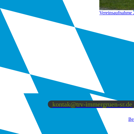
Vereinsaufnahme
kontak@trv-immergruen-sr.de
Be