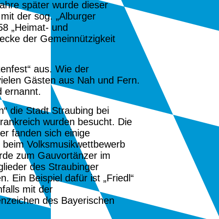
ahre später wurde dieser
mit der sog. „Alburger
58
„Heimat- und
wecke der Gemeinnützigkeit
tenfest“ aus. Wie der
 vielen Gästen aus Nah und Fern.
d ernannt.
 die Stadt Straubing bei
Frankreich wurden besucht. Die
er fanden sich einige
ch beim Volksmusikwettbewerb
wurde zum Gauvortänzer im
lieder des Straubinger
Ein Beispiel dafür ist „Friedl“
alls mit der
renzeichen des Bayerischen