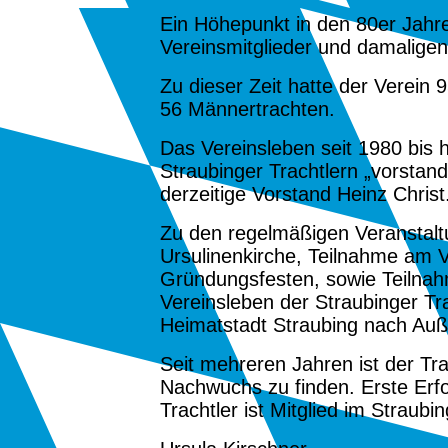
Ein Höhepunkt in den
80er Jahr
Vereinsmitglieder und damaligen
Zu dieser Zeit hatte der Verein
56 Männertrachten.
Das Vereinsleben seit
1980
bis 
Straubinger Trachtlern „vorstan
derzeitige Vorstand Heinz Christ
Zu den regelmäßigen Veranstalt
Ursulinenkirche, Teilnahme am 
Gründungsfesten, sowie Teilnahm
Vereinsleben der Straubinger Tr
Heimatstadt Straubing nach Auß
Seit mehreren Jahren ist der Tr
Nachwuchs zu finden. Erste Erf
Trachtler ist Mitglied im Straubi