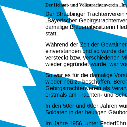
Der Heimat- und Volkstrachtenverein „Im
Der Straubinger Trachtenverein
„Bayerischer Gebirgstrachtenve
damalige Brauereibesitzerin Hed
statt.
Während der Zeit der Gewalther
einverstanden und so wurde der
versteckt bzw. verschiedenen Mi
wieder gegründet wurde, war v
So war es für die damalige Vors
wieder neu zu beschaffen. Bere
Gebirgstrachtenverein als Verans
erstmals am Trachten- und Sch
In den
50er und 60er Jahren
wur
Soldaten in der heutigen Gäubo
Im Jahre
1956
, unter Federfüh