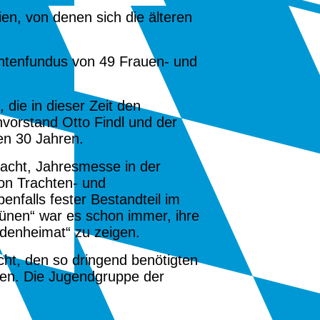
en, von denen sich die älteren
achtenfundus von 49 Frauen- und
die in dieser Zeit den
vorstand Otto Findl und der
ten 30 Jahren.
acht, Jahresmesse in der
on Trachten- und
nfalls fester Bestandteil im
rünen“ war es schon immer, ihre
bodenheimat“ zu zeigen.
cht, den so dringend benötigten
den. Die Jugendgruppe der