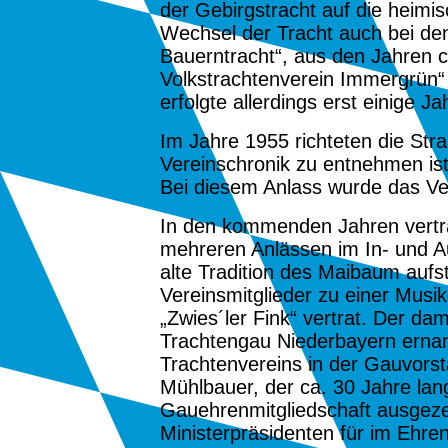
der Gebirgstracht auf die heim
Wechsel der Tracht auch bei den
Bauerntracht“, aus den Jahren 
Volkstrachtenverein Immergrün“ 
erfolgte allerdings erst einige Ja
Im Jahre
1955
richteten die Str
Vereinschronik zu entnehmen ist
Bei diesem Anlass wurde das Ve
In den kommenden Jahren vertra
mehreren Anlässen im In- und Au
alte Tradition des Maibaum aufs
Vereinsmitglieder zu einer Mus
„Zwies´ler Fink“ vertrat. Der d
Trachtengau Niederbayern ernann
Trachtenvereins in der Gauvorsta
Mühlbauer, der ca. 30 Jahre lan
Gauehrenmitgliedschaft ausgezei
Ministerpräsidenten für im Ehre