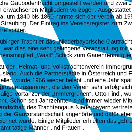
ische Gäubodentracht umgestellt werden und zwei J
 erwachsenen Mitgliedern vollzogen. Ausgestattet 
ca. um 1840 bis 1860 nannte sich der Verein ab
19
Straubing. Der Eintrag ins Vereinsregister zum Z
hre später.
aubinger Trachtler das „Niederbayerische Gautrach
, war dies eine sehr gelungene Veranstaltung mit
reinsmitglied „Wastl“ Schick zum Gauehrenmitglie
t der „Heimat- und Volkstrachtenverein Immergrün“
sland. Auch die Partnerstädte in Österreich und 
tellen wurde
1966
wieder belebt und eine Jahr spät
ikgruppe zusammen, die den Verein sehr erfolgrei
amalige Vortänzer der „Immergrünen“, Otto Findl, 
t. Schon seit Jahrzehnten sind immer wieder Mitg
ndschaft des Trachtengaus Niederbayern vertreten. 
g der Gauvorstandschaft angehörte und dafür ebenf
chnet wurde. Einige Mitglieder erhielten das „Eh
namt tätige Männer und Frauen“.