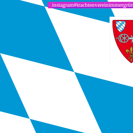
instagram#trachtenvereinimmergrü