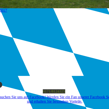
 2017
0171/8124325
suchen Sie uns auf Facebook! Werden Sie ein Fan unserer Facebook Se
und erhalten Sie besondere Vorteile.