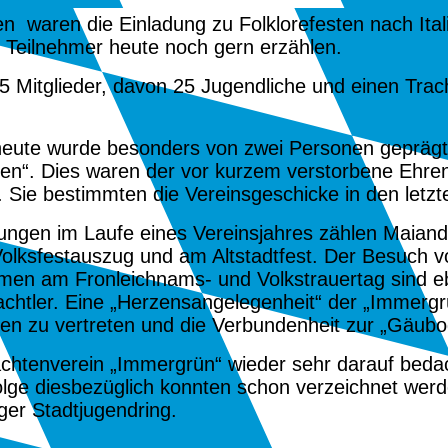
en
waren die Einladung zu Folklorefesten nach Itali
 Teilnehmer heute noch gern erzählen.
 95 Mitglieder, davon 25 Jugendliche und einen Tr
heute wurde besonders von zwei Personen geprägt, 
den“. Dies waren der vor kurzem verstorbene Ehren
. Sie bestimmten die Vereinsgeschicke in den letz
ungen im Laufe eines Vereinsjahres zählen Maiand
Volksfestauszug und am Altstadtfest. Der Besuch v
en am Fronleichnams- und Volkstrauertag sind ebe
achtler. Eine „Herzensangelegenheit“ der „Immerg
en zu vertreten und die Verbundenheit zur „Gäu
achtenverein „Immergrün“ wieder sehr darauf beda
olge diesbezüglich konnten schon verzeichnet wer
nger Stadtjugendring.