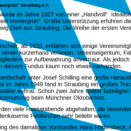
mergrün“ Straubing e.V.
 wurde im Jahre
1927
von einer „Handvoll“ Idealis
rein Immergrün“. Große Unterstützung erfuhren di
wig Dietl aus Straubing. Die Weihe der ersten Ver
rschaft, ab
1933
, erklärten sich einige Vereinsmit
 Verein kurzerhand verboten. Vereinseigentum, F
tgliedern zur Aufbewahrung anvertraut. Als jedoch
on diesem Fundus kaum noch etwas vorhanden.
tandschaft unter Josef Schilling eine große Heraus
its im Jahre
1949
fand in Straubing ein großes Trac
talter auftrat. Schon zwei Jahre später beteiligten 
ützenumzug beim Münchner Oktoberfest.
den viele Heimatabende abgehalten, die besonder
denkaserne Feldkirchen sehr beliebt waren.
rung des damaligen Vorstandes Hans Hadersbeck, 